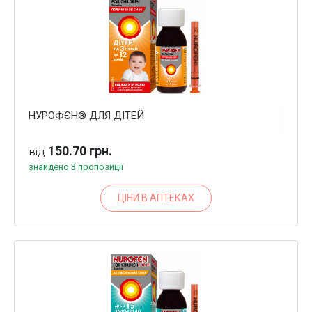
НУРОФЄН® ДЛЯ ДІТЕЙ
150.70 грн.
від
знайдено 3 пропозиції
ЦІНИ В АПТЕКАХ