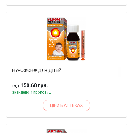
НУРОФЄН® ДЛЯ ДІТЕЙ
150.60 грн.
від
знайдено 4 пропозиції
ЦІНИ В АПТЕКАХ