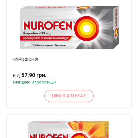
НУРОФЄН®
57.90 грн.
від
знайдено 8 пропозицій
ЦІНИ В АПТЕКАХ