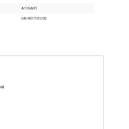
A11GA01
UA/4017/01/02
ня.