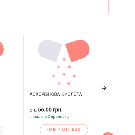
Наступна
АСКОРБІНОВА КИСЛОТА
АСКОРБІ
56.00 грн.
56.7
від
від
знайдено 2 пропозиції
знайдено 
ЦІНИ В АПТЕКАХ