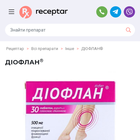
Рецептар
Всі препарати
Інше
ДІОФЛАН®
®
ДІОФЛАН