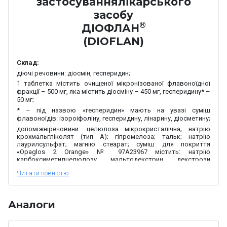
застосування
лікарського
засобу
®
ДІОФЛАН
(
DIOFLAN
)
Склад:
діюч
і
речовин
и
:
діосмін, гесперидин;
1 таблетка містить очищеної мікронізованої флавоноїдної
фракції – 500 мг, яка містить діосміну – 450 мг, гесперидину* –
50 мг;
* – під назвою «гесперидин» мають на увазі суміш
флавоноїдів:
ізороіфоліну, гесперидину, лінарину, діосметину;
допоміжні
речовини:
целюлоза мікрокристалічна; натрію
крохмальгліколят
(
тип А
)
; гіпромелоза; тальк; натрію
лаурилсульфат; магнію стеарат; суміш для покриття
«Opaglos
2 Orange» № 97А23967 містить: натрію
карбоксиметилцелюлозу, мальтодекстрин, декстрози
моногідрат, титану діоксид (Е 171), кислоту стеаринову
очищену, тальк, заліза оксид жовтий (Е 172), заліза оксид
червоний (Е 172), жовтий захід FCF (Е 110).
Лікарська форма.
Таблетки, вкриті плівковою оболонкою.
Аналоги
Основні фізико-хімічні властивості:
таблетки, вкриті
плівковою оболонкою, блідо-рожевого кольору, овальної
форми, з двоопуклою поверхнею, з рискою з одного боку
таблетки та написом «КМП» з іншого боку. На розламі видно