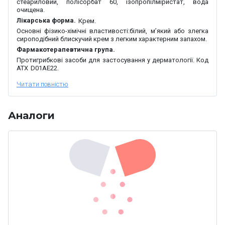
стеариловий, полісорбат 60, ізопропілміристат, вода
очищена.
Лікарська форма.
Крем.
Основні фізико-хімічні властивості:
білий, м
’
який або злегка
сироподібний блискучий крем з легким характерним запахом.
Фармакотерапевтична група.
Протигрибкові засоби для застосування у дерматології.
Код
АТХ
D
01
A
E
22.
Фармакологічні властивості.
Фармакодинаміка.
®
Екзодерил
– протигрибковий засіб класу аліламінів. Його
Аналоги
активним компонентом є нафтифіну гідрохлорид, механізм дії
якого пов’язаний з інгібуванням дії ергостеролу.
Нафтифін активний щодо дерматофітів, таких як трихофітон,
епідермофітон і мікроспорум, дріжджових (
Candida
),
пліснявих (
Aspergillus
) та інших грибів (наприклад,
Sporothrix
schenckii
). Щодо дерматофітів та аспергіл
нафтифін
in
vitro
чинить фунгіцидну дію, щодо дріжджових
грибів – проявляє фунгіцидну або фунгістатичну активність
залежно від штаму мікроорганізму.
®
Екзодерил
проявляє також антибактеріальну активність
щодо грампозитивних і грамнегативних мікроорганізмів, які
можуть спричиняти вторинні бактеріальні інфекції поряд з
мікотичними ураженнями.