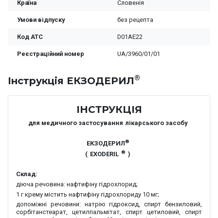
Країна
Словенія
Умови відпуску
без рецепта
Код ATC
D01AE22
Реєстраційний номер
UA/3960/01/01
®
Iнструкція ЕКЗОДЕРИЛ
ІНСТРУКЦІЯ
для медичного застосування
лікарського засобу
®
ЕКЗОДЕРИЛ
®
(
EXODERIL
)
Склад:
діюча речовина:
нафтифіну гідрохлорид;
1 г крему містить нафтифіну гідрохлориду 10 мг;
допоміжні речовини:
натрію гідроксид, спирт бензиловий,
сорбітанстеарат, цетилпальмітат, спирт цетиловий, спирт