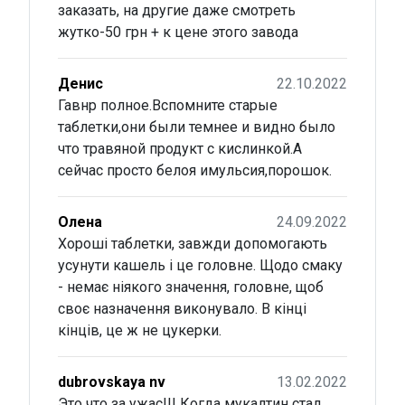
заказать, на другие даже смотреть
жутко-50 грн + к цене этого завода
Денис
22.10.2022
Гавнр полное.Вспомните старые
таблетки,они были темнее и видно было
что травяной продукт с кислинкой.А
сейчас просто белоя имульсия,порошок.
Олена
24.09.2022
Хороші таблетки, завжди допомогають
усунути кашель і це головне. Щодо смаку
- немає ніякого значення, головне, щоб
своє назначення виконувало. В кінці
кінців, це ж не цукерки.
dubrovskaya nv
13.02.2022
Это что за ужас!!! Когда мукалтин стал