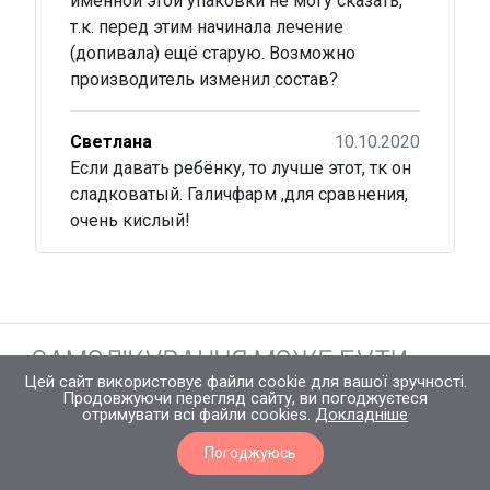
именной этой упаковки не могу сказать,
т.к. перед этим начинала лечение
(допивала) ещё старую. Возможно
производитель изменил состав?
Светлана
10.10.2020
Если давать ребёнку, то лучше этот, тк он
сладковатый. Галичфарм ,для сравнения,
очень кислый!
Цей сайт використовує файли cookie для вашої зручності.
Продовжуючи перегляд сайту, ви погоджуєтеся
отримувати всі файли cookies.
Докладніше
© 2026, Онлайн-сервіс "receptar". Всі права захищені.
Умови
Погоджуюсь
використання сайту
Політика Конфіденційності