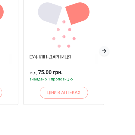
Наступна
ЕУФІЛІН-ДАРНИЦЯ
НЕОФІЛІ
75.00 грн.
79.0
від
від
знайдено 1 пропозицію
знайдено 
ЦІНИ В АПТЕКАХ