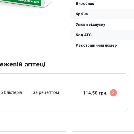
Виробник
Країна
Умови відпуску
Код ATC
Реєстраційний номер
ежевій аптеці
5 блістерів
за рецептом
114.50 грн.