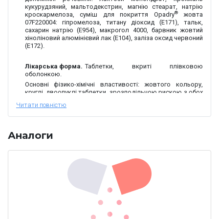
кукурудзяний, мальтодекстрин, магнію стеарат, натрію
®
кроскармелоза, суміш для покриття
Opadry
жовта
07
F
220004: гіпромелоза, титану діоксид (E171), тальк,
сахарин натрію (Е954), макрогол 4000, барвник жовтий
хіноліновий алюмінієвий лак (Е104), заліза оксид червоний
(Е172).
Лікарська форма.
Таблетки, вкриті плівковою
оболонкою.
Основні фізико-хімічні властивості:
жовтого кольору,
круглі, двоопуклі таблетки, зрозподільчою рискою з обох
боків.
Фармакотерапевтична група.
Засоби, які
застосовуються при функціональних шлунково-кишкових
Аналоги
розладах
. Код АТХ А03А D02.
Фармакологічні властивості.
Фармакодинаміка.
Дротаверин – похідна речовина ізохіноліну із
спазмолітичною дією на гладку мускулатуру шляхом
пригнічення дії ферменту фосфодіестерази ІV (ФДЕ ІV), що
збільшує концентрацію цАМФ і завдяки інактивації кінази
легких ланцюгів міозину призводить до розслаблення
гладких м'язів.
In vitro
дротаверин пригнічує дію ФДЕ ІV та інгібує