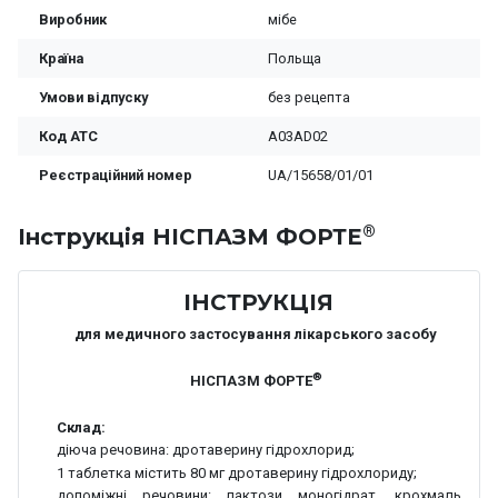
Виробник
мібе
Країна
Польща
Умови відпуску
без рецепта
Код ATC
A03AD02
Реєстраційний номер
UA/15658/01/01
®
Iнструкція НІСПАЗМ ФОРТЕ
ІНСТРУКЦІЯ
для медичного застосування лікарського засобу
®
НІСПАЗМ ФОРТЕ
Склад:
діюча речовина:
дротаверину гідрохлорид;
1 таблетка містить 80 мг дротаверину гідрохлориду;
допоміжні речовини:
лактози моногідрат, крохмаль