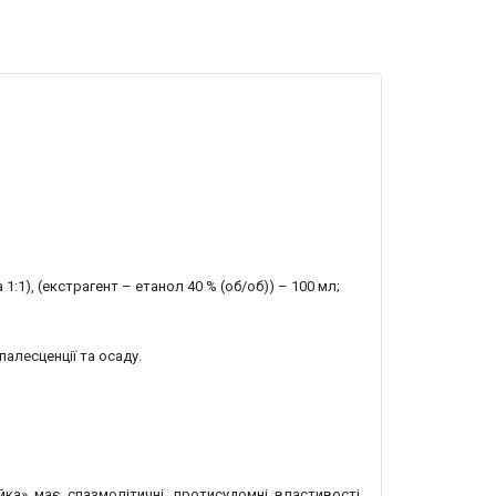
a
1:1), (
екстрагент –
етанол 40 % (об/об)) – 100
мл
;
алесценції та осаду.
ойка» має спазмолітичні, протисудомні властивості,