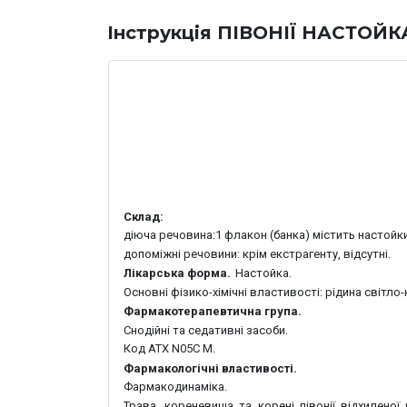
Iнструкція ПІВОНІЇ НАСТОЙК
Склад:
діюча речовина:
1 флакон (банка) містить настойки 
допоміжні речовини:
крім екстрагенту, відсутні.
Лікарська форма.
Настойка.
Основні фізико-хімічні властивості:
р
ідина світло
Фармакотерапевтична група.
Снодійні та седативні засоби.
Код АТХ N05С М.
Фармакологічні властивості.
Фармакодинаміка.
Т
рава, кореневища та корені півонії відхиленої 