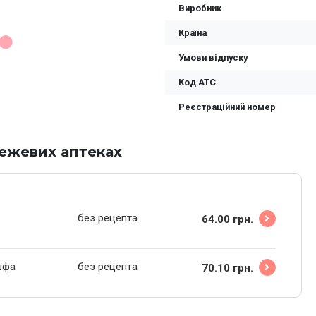
Виробник
Країна
Умови відпуску
Код ATC
Реєстраційний номер
режевих аптеках
без рецепта
64.00 грн.
ішфа
без рецепта
70.10 грн.