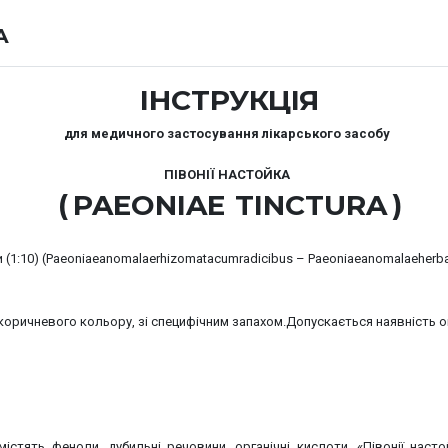
А
ІНСТРУКЦІЯ
для медичного застосування лікарського засобу
ПІВОНІЇ НАСТОЙКА
(
PAEONIAE
TINCTURA
)
(1:10) (
Paeoniae
anomalae
rhizomata
cum
radicibus
–
Paeoniae
anomalae
herb
-коричневого кольору, зі специфічним запахом.
Допускається наявність оп
містять феноли, дубильні речовини, органічні кислоти. «Півонії наст