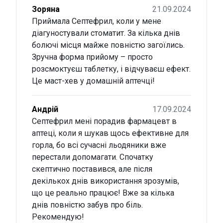
Зоряна
21.09.2024
Приймала Септефрил, коли у мене
діагуностували стоматит. За кілька днів
болючі місця майже повністю загоїлись.
Зручна форма прийому – просто
розсмоктуєш таблетку, і відчуваєш ефект.
Це маст-хев у домашній аптечці!
Андрій
17.09.2024
Септефрил мені порадив фармацевт в
аптеці, коли я шукав щось ефективне для
горла, бо всі сучасні льодяники вже
перестали допомагати. Спочатку
скептично поставився, але після
декількох днів використання зрозумів,
що це реально працює! Вже за кілька
днів повністю забув про біль.
Рекомендую!