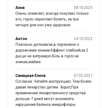
Анна
28.10.2023
Очень помагает, всегда покупаю только
его, горло перестает болеть, за три
четыре дня оно уже здоровое
Антон
24.10.2022
Повільно допомагає,в порівнянні з
дорожчими ліками.Єффект слабкий,за 2
дні,це не витримую.Біль в горлі не
зникає,майже.
Синицкая Елена
07.02.2021
Согласна. Читайте инструкцию. Тем более
давая лекарство детям : &quot;При
применении лекарственного средства
дольше 7 дней могут возникать
нарушения баланса микрофлоры