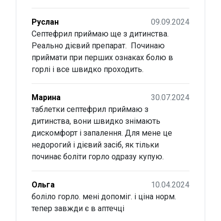
Руслан
09.09.2024
Септефрил приймаю ще з дитинства.
Реально дієвий препарат. Починаю
приймати при перших ознаках болю в
горлі і все швидко проходить.
Марина
30.07.2024
таблетки септефрил приймаю з
дитинства, вони швидко знімають
дискомфорт і запалення. Для мене це
недорогий і дієвий засіб, як тільки
починає боліти горло одразу купую.
Ольга
10.04.2024
боліло горло. мені допоміг. і ціна норм.
тепер завжди є в аптечці