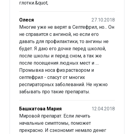
глотки.&quot;
Олеся
27.10.2018
Многие уже не верят в Септефрил, но... Он
не справится с ангиной, но если его
давать для профилактики, то ангины не
будет. Я даю его дочке перед школой,
после школы и перед сном, а так же
после посещения людных мест и ....
Промывка носа физ.раствором и
септефрил - спасут от многих
респираторных заболеваний. Не нужно
забывать про такие препараты.
Башкатова Мария
12.04.2018
Мировой препарат. Если лечить
начальные симптомы, поможет
прекрасно. И сэкономит немало денег