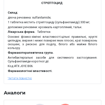
СТРЕПТОЦИД
Склад:
діюча речовина
:
sulfanilamide;
1 таблетка містить стрептоциду (сульфаніламіду) 300 мг;
допоміжні речовини
:
крохмаль картопляний, тальк.
Лікарська форма.
Таблетки.
Основні фізико-хімічні властивості:
цільні правильні, круглі
циліндри, верхня і нижні поверхні яких плоскі, краї поверхонь
скошені, з рискою для поділу, білого або майже білого
кольору.
Фармакотерапевтична група.
Антибактеріальні засоби для системного застосування.
Сульфаніламіди короткої дії.
Код АТ
Х
J01E B06.
Фармакологічні властивості.
Фармакодинаміка.
Стрептоцид порушує створення в мікроорганізмах так
званих «росткових факторів» – фолієвої, дегідрофолієвої
кислот, інших сполук, які мають у своїй молекулі
Аналоги
параамінобензойну кислоту (ПАБК). Через схожість структур
ПАБК і Стрептоциду сульфаніламід, як конкурентний
антагоніст кислоти, включається у метаболічний ланцюг
мікроорганізмів і порушує в ньому процеси обміну, що