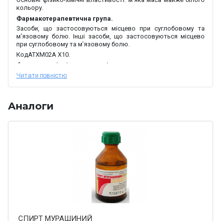
кольору.
Фармакотерапевтична група.
Засоби, що застосовуються місцево при суглобовому та
м’язовому болю. Інші засоби, що застосовуються місцево
при суглобовому та м’язовому болю.
Код
АТХ
M02A
X10
.
Фармакологічні властивості.
Фармакодинаміка.
Левоментол.
Левоментол проявляє місцевоподразнювальну,
аналгезуючу, відволікаючу, протисвербіжну, антисептичну та
Аналоги
заспокійливу дію. Ефект в основному зумовлений
рефлекторними реакціями, пов’язаними з подразненням
чутливих нервових закінчень: подразнення рецепторів шкіри
стимулює утворення і вивільнення ендогенних біологічно
активних речовин (енкефалінів, ендорфінів, пептидів, кінінів),
які беруть участь у регуляції больових відчуттів, проникності
судин та інших процесах, які забезпечують знеболювальну,
відволікаючу і протисвербіжну дію. Подразнювальний
(відволікаючий) ефект сприяє зниженню больових відчуттів.
Місцева дія супроводжується звуженням судин, відчуттям
холоду, яке переходить у відчуття легкого печіння і
поколювання. Шкірно-вісцеральні рефлекси поліпшують
трофіку тканин (відповідно до зон іннервації). Левоментол
рефлекторно змінює тонус судин як поверхневих, так і
СПИРТ МУРАШИНИЙ