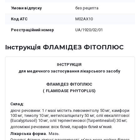
Умови відпуску
без рецепта
Код ATC
M02AX10
Реєстраційний номер
UA/1920/02/01
Iнструкція ФЛАМІДЕЗ ФІТОПЛЮС
ІНСТРУКЦІЯ
для медичного застосування лікарського засобу
ФЛАМІДЕЗ ФІТОПЛЮС
(
FLAMIDASE
PHYTOPLUS
)
Склад:
діючі речовини:
1 г мазі містить левоментолу 50 мг, камфори
100 мг, тимолу 10 мг, метилсаліцилату 50 мг, олії евкаліптової
(
Eucalyptus
oil
) 10 мг, олії терпентинової (
Turpentineal
oil
) 30 мг;
допоміжні речовини:
віск білий, парафін білий м’який.
Лікарська форма.
Мазь
.
Основні фізико-хімічні властивості:
м’яка маса майже білого