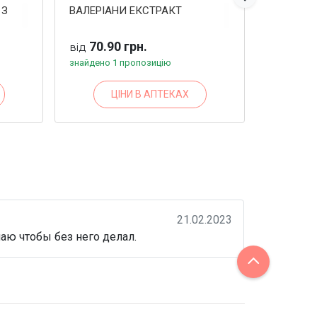
 З
ВАЛЕРІАНИ ЕКСТРАКТ
ВАЛЕРІА
70.90 грн.
87.9
від
від
знайдено 1 пропозицію
знайдено 2
ЦІНИ В АПТЕКАХ
21.02.2023
аю чтобы без него делал.