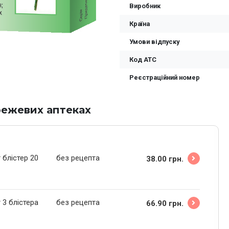
Виробник
Країна
Умови відпуску
Код ATC
Реєстраційний номер
режевих аптеках
 блістер 20
без рецепта
38.00 грн.
 3 блістера
без рецепта
66.90 грн.