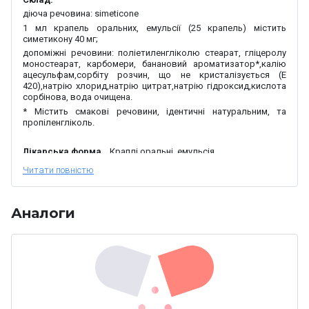
діюча речовина:
simeticone
1 мл крапель оральних, емульсії
(
25 крапель
)
містить
симетикону 40 мг;
допоміжні речовини:
поліетиленгліколю стеарат,
гліцеролу
моностеарат
,
карбомери
,
банановий ароматизатор*
,
калію
ацесульфам,
сорбіту розчин, що не кристалізується (Е
420)
,
натрію хлорид
,
натрію цитрат
,
натрію гідроксид
,
кислота
сорбінова
,
вода очищена.
*
М
істить
смакові речовини, ідентичні натуральним
,
та
пропіленгліколь
.
Лікарська форма.
Краплі оральні, емульсія
.
Основні фізико-хімічні властивості.
Низьков’язка емульсія
молочно-білого кольору.
Фармакотерапевтична група.
Засоби, що застосовуються
Аналоги
при функціональних розладах шлунково-кишкового тракту.
Інші засоби, що застосовуються при функціональних
розладах шлунково-кишкового тракту.
Силікони. Код АТХ
А03A X13.
Фармакологічні властивості.
Фармакодинаміка.
®
Еспумізан
L
містить
як
діючу речовину симетикон –