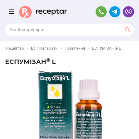
Рецептар
Всі препарати
Травлення
ЕСПУМІЗАН® L
®
ЕСПУМІЗАН
L