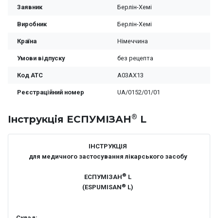
Заявник
Берлін-Хемі
Виробник
Берлін-Хемі
Країна
Німеччина
Умови відпуску
без рецепта
Код ATC
A03AX13
Реєстраційний номер
UA/0152/01/01
®
Iнструкція ЕСПУМІЗАН
L
ІНСТРУКЦІЯ
для медичного застосування лікарського засобу
®
ЕСПУМІЗАН
L
®
(ESPUMISAN
L)
Склад: