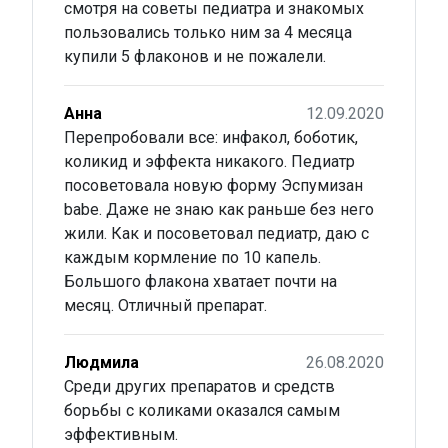
смотря на советы педиатра и знакомых
речовинами (пральними порошками або миючими
засобами).
пользовались только ним за 4 месяца
купили 5 флаконов и не пожалели.
Протипоказання.
Підвищена чутливість до діючої речовини або до будь-якої з
допоміжних речовин, повна кишкова непрохідність.
Анна
12.09.2020
Перепробовали все: инфакол, боботик,
Взаємодія з іншими лікарськими засобами та інші види
коликид и эффекта никакого. Педиатр
взаємодій.
На сьогодні невідомі.
посоветовала новую форму Эспумизан
babe. Даже не знаю как раньше без него
Особлив
ост
і застосування.
жили. Как и посоветовал педиатр, даю с
При першій появі та/або стійких скаргах на порушення з боку
каждым кормление по 10 капель.
черевної порожнини слід проводити клінічне обстеження.
Даний лікарський засіб містить сорбіт. Пацієнтам із
Большого флакона хватает почти на
рідкісною спадковою непереносимістю фруктози не слід
месяц. Отличный препарат.
застосовувати даний лікарський засіб.
®
Еспумізан
L слід застосовувати з обережністю пацієнтам із
обструктивними захворюваннями шлунково-кишкового
Людмила
26.08.2020
тракту.
Застосування у період вагітності або годування груддю.
Среди других препаратов и средств
Жодних ефектів у період вагітності та годування груддю не
борьбы с коликами оказался самым
очікується, оскільки системний вплив симетикону незначний.
эффективным.
®
Еспумізан
L можна застосовувати у період вагітності та