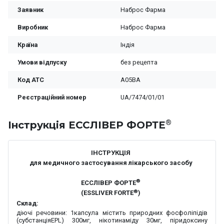
Заявник
Наброс Фарма
Виробник
Наброс Фарма
Країна
Індія
Умови відпуску
без рецепта
Код ATC
A05BA
Реєстраційний номер
UA/7474/01/01
®
Iнструкція ЕССЛІВЕР ФОРТЕ
ІНСТРУКЦІЯ
для медичного застосування лікарського засобу
®
ЕССЛІВЕР ФОРТЕ
®
(ESSLIVER FORTE
)
Склад:
діючі речовини:
1капсула містить природних фосфоліпідів
(субстанціяEPL) 300мг, нікотинаміду 30мг, піридоксину