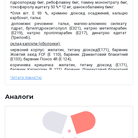
гідрохлориду 6мг, рибофлавіну 6мг, тіаміну мононітрату 6мг,
токоферолу ацетату 50 %* 12 мг, ціанокобаламіну 6мкг.
*
Олія віт. Е 93 %, кремнію діоксид осаджений, кальцію
карбонат, тальк
.
допоміжні речовини:
тальк, магнію-алюмінію силікату
гідрат, бутилгідрокситолуол (E
321), натрію метилпарабен
(Е219), натрію пропілпарабен (Е217), динатрію едетат
(ТрилонБ);
склад капсули (оболонки):
червоний корпус:
желатин, титану діоксид
(E171), барвник
Жовтий захід FCF (E 110),
барвник Діамантовий блакитний
(E133),
барвник Понсо 4R (E 124);
коричнева кришечка:
желатин, титану діоксид (Е171),
барвник
Кармоїзин (E 122)
, барвник Діамантовий блакитний
(E133), барвник
Хіноліновий жовтий (E 104).
Лікарська форма.
Капсули.
Основні фізико-хімічні властивості:
тверді желатинові
капсули № «0» з коричневою кришечкою і червоним
Аналоги
корпусом. Вміст капсули – порошок від рожево-жовтого до
оранжевого кольору. Допускається наявність окремих
часточок від жовтувато-білого до коричневого кольору.
Фармакотерапевтична група.
Засоби, що застосовуються при захворюваннях печінки та
жовчовивідних шляхів. Гепатотропні препарати.
Код АТХ
А05В А.