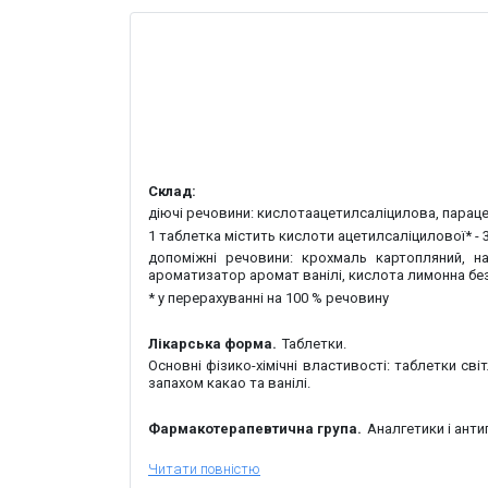
Склад:
діючі речовини:
кислота
ацетилсаліцилова, параце
1 таблетка містить кислоти ацетилсаліцилової* - 3
допоміжні речовини:
крохмаль картопляний, на
ароматизатор аромат ванілі, кислота лимонна бе
* у перерахуванні на 100 % речовину
Лікарська форма.
Таблетки.
Основні фізико-хімічні властивості:
таблетки світ
запахом какао та ванілі.
Фармакотерапевтична група.
Аналгетики і анти
Фармакологічні властивості.
Фармакодинаміка.