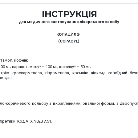
ІНСТРУКЦІЯ
для медичного застосування лікарського засобу
КОПАЦИЛ®
(СОРАСУL)
тамол, кофеїн;
00 мг; парацетамолу* – 100 мг; кофеїну* –
50 мг;
трію кроскармелоза, гіпромелоза, кремнію діоксид колоїдний безв
зводна.
ло-коричневого кольору з вкрапленнями, овальної форми, з двоопукл
піретики. Код АТХ N02В А51.