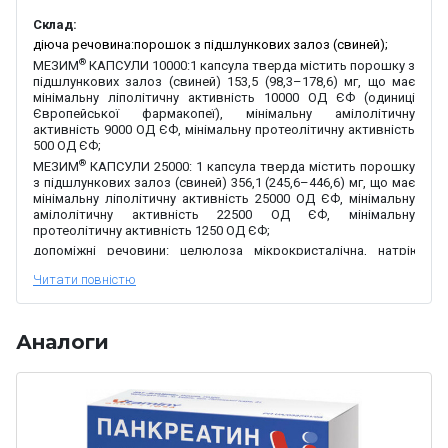
Склад:
діюча речовина:
порошок з підшлункових залоз (
свиней
);
®
МЕЗИМ
КАПСУЛИ 10000
:
1 капсула тверда містить порошку з
підшлункових залоз (свиней) 153,5
(98,3–178,6) мг, що має
мінімальну ліполітичну активність 10000 ОД ЄФ (одиниці
Європейської фармакопеї), мінімальну амілолітичну
активність 9000 ОД ЄФ, мінімальну протеолітичну активність
500 ОД ЄФ;
®
МЕЗИМ
КАПСУЛИ 25000
:
1 капсула тверда містить порошку
з підшлункових залоз (свиней) 356,1 (245,6–446,6) мг, що має
мінімальну ліполітичну активність 25000 ОД ЄФ, мінімальну
амілолітичну активність 22500 ОД ЄФ, мінімальну
протеолітичну активність 1250 ОД ЄФ;
допоміжні речовини:
целюлоза мікрокристалічна, натрію
кроскармелоза, рицинова олія гідратована, кремнію діоксид
колоїдний безводний, магнію стеарат, сополімер
метакрилової кислоти і етакрилату (1:1) дисперсія 30 %,
тальк, триетилцитрат, желатин, титану діоксид (Е
171),
хіноліновий жовтий (Е 104), індигокармін (Е 132), заліза оксид
Аналоги
жовтий (Е 172), заліза оксид червоний (Е 172), симетикону
емульсія 30 % суха маса (що складається із симетикону,
поліетиленгліколю сорбітану тристеарату, метилцелюлози,
поліетиленгліколю стеарату, диметилсилоксану з
гідроксильованими кінцевими групами, моно- та дигліцеридів,
поліетиленгліколю, ксантанової камеді, тригліцеридів,
кислоти бензойної (
E
210), гліцерину, натрію хлориду,