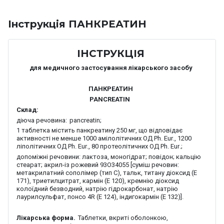
Iнструкція ПАНКРЕАТИН
ІНСТРУКЦІЯ
для медичного застосування лікарського засобу
ПАНКРЕАТИН
PANCREATIN
Склад:
діюча речовина:
pancreatin
;
1 таблетка містить панкреатину 250 мг,
що відповідає
активності не менше
1
000 амілолітичних ОД
Ph
.
Eur
., 1200
ліполітичних ОД
Ph
.
Eur
., 80 протеолітичних ОД
Ph
.
Eur
.;
допоміжні речовини
: лактоза, моногідрат; повідон; кальцію
стеарат; акрил-із рожевий 93О34055 [суміш речовин:
метакрилатний сополімер (тип С), тальк, титану діоксид (Е
171), триетилцитрат, кармін (Е 120), кремнію діоксид
колоїдний безводний, натрію гідрокарбонат, натрію
лаурилсульфат, понсо 4R (Е 124), індигокармін (Е 132)].
Лікарська форма.
Таблетки, вкриті оболонкою,