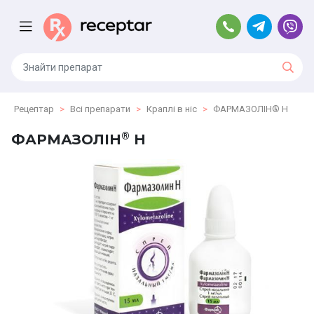
Рецептар
Всі препарати
Краплі в ніс
ФАРМАЗОЛІН® Н
®
ФАРМАЗОЛІН
Н